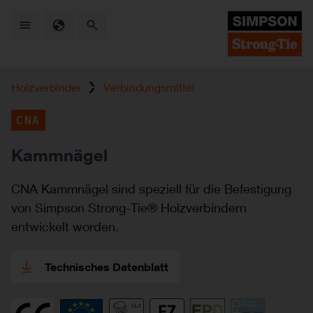
Skip
to
main
content
Holzverbinder
Verbindungs­mittel
CNA
Kammnägel
CNA Kammnägel sind speziell für die Befestigung
von Simpson Strong-Tie® Holzverbindern
entwickelt worden.
Technisches Datenblatt