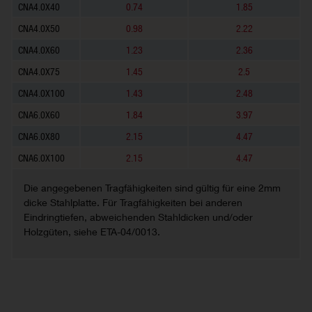
CNA4.0X40
0.74
1.85
CNA4.0X50
0.98
2.22
CNA4.0X60
1.23
2.36
CNA4.0X75
1.45
2.5
CNA4.0X100
1.43
2.48
CNA6.0X60
1.84
3.97
CNA6.0X80
2.15
4.47
CNA6.0X100
2.15
4.47
Die angegebenen Tragfähigkeiten sind gültig für eine 2mm
dicke Stahlplatte. Für Tragfähigkeiten bei anderen
Eindringtiefen, abweichenden Stahldicken und/oder
Holzgüten, siehe ETA-04/0013.