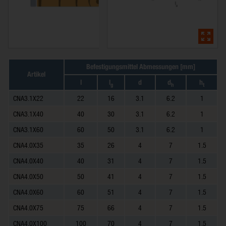
Befestigungsmittel Abmessungen [mm]
Artikel
l
l
d
d
h
g
h
t
CNA3.1X22
22
16
3.1
6.2
1
CNA3.1X40
40
30
3.1
6.2
1
CNA3.1X60
60
50
3.1
6.2
1
CNA4.0X35
35
26
4
7
1.5
CNA4.0X40
40
31
4
7
1.5
CNA4.0X50
50
41
4
7
1.5
CNA4.0X60
60
51
4
7
1.5
CNA4.0X75
75
66
4
7
1.5
CNA4.0X100
100
70
4
7
1.5