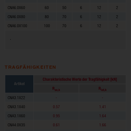
CNA6.0X60
60
50
6
12
2
CNA6.0X80
80
70
6
12
2
CNA6.0X100
100
70
6
12
2
.
TRAGFÄHIGKEITEN
Charakteristische Werte der Tragfähigkeit [kN]
Artikel
R
R
ax,k
lat,k
CNA3.1X22
-
-
CNA3.1X40
0.57
1.41
CNA3.1X60
0.95
1.64
CNA4.0X35
0.61
1.66