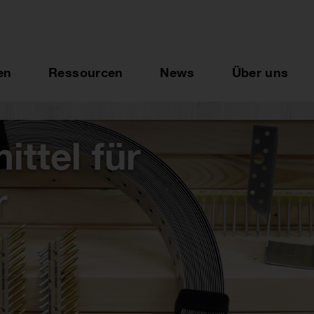
en
Ressourcen
News
Über uns
ttel für
r