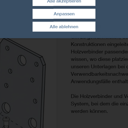
Alle akzeptieren
Anpassen
Zustimmung widerrufen
Ein System
Alle ablehnen
Um zu gewährleisten, das
Konstruktionen eingeleit
Holzverbinder passende
wissen, wo diese platzie
unseren Unterlagen bei
Verwendbarkeitsnachwei
Anwendungsfälle enthalt
Die Holzverbinder und V
System, bei dem die ein
werden können.