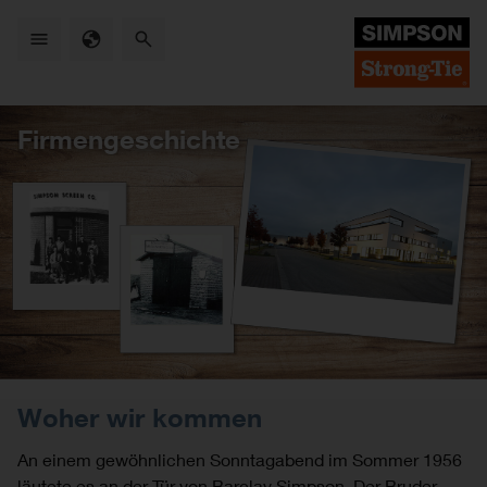
Skip
to
main
content
Firmengeschichte
Woher wir kommen
An einem gewöhnlichen Sonntagabend im Sommer 1956
läutete es an der Tür von Barclay Simpson. Der Bruder