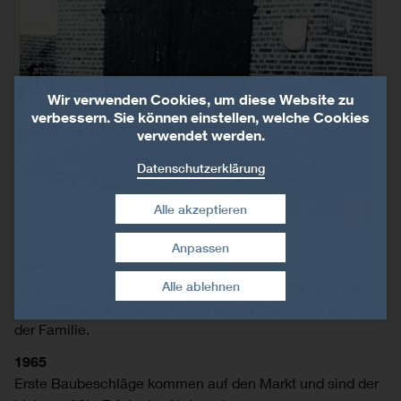
Wir verwenden Cookies, um diese Website zu
verbessern. Sie können einstellen, welche Cookies
verwendet werden.
Datenschutzerklärung
Alle akzeptieren
Anpassen
Zustimmung widerrufen
1964
Niels Bendtsen unternimmt erste Schritte der eigenen
Alle ablehnen
Produktion von Baubeschlägen in der Maschinenfabrik
der Familie.
1965
Erste Baubeschläge kommen auf den Markt und sind der