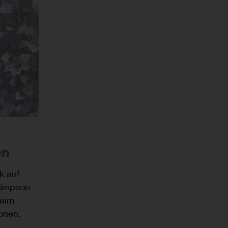
en
k auf
Simpson
beim
ionen.