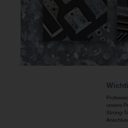
Wicht
Professio
unsere P
Strong-T
Anschluss