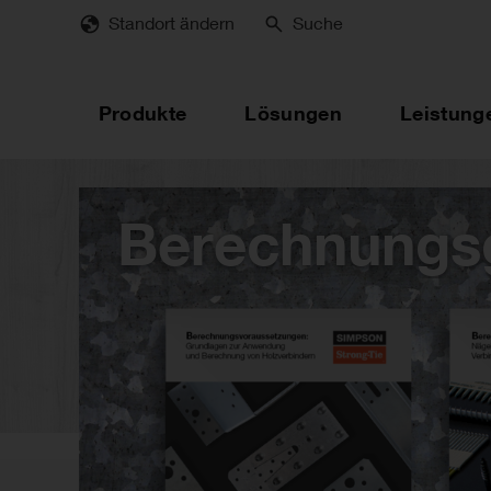
Skip
Standort ändern
Suche
to
main
content
Produkte
Lösungen
Leistung
Berechnungs