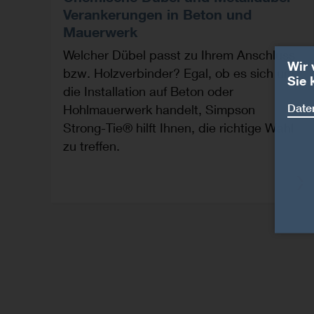
Verankerungen in Beton und
Mauerwerk
Welcher Dübel passt zu Ihrem Anschluss
Wir 
bzw. Holzverbinder? Egal, ob es sich um
Sie 
die Installation auf Beton oder
Date
Hohlmauerwerk handelt, Simpson
Strong-Tie® hilft Ihnen, die richtige Wahl
zu treffen.