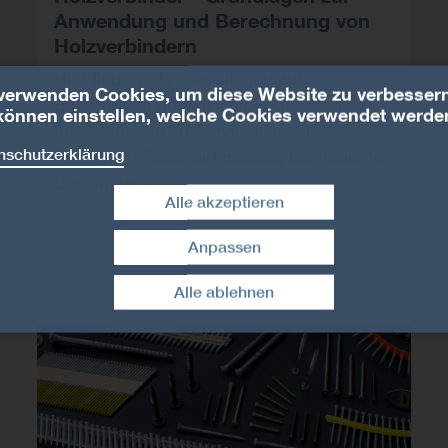
Anwendung und Berechnung von
Holzverbindern
Hier finden Sie Grundlagen zur
verwenden Cookies, um diese Website zu verbessern
Berechnung gemäß Eurocode, sowie
können einstellen, welche Cookies verwendet werde
Informationen zu Serviceklassen,
nschutzerklärung
Festigkeit, Feuerwiderstand, kombinierte
Lasten, uvm.
Alle akzeptieren
Anpassen
Zustimmung widerrufen
Alle ablehnen