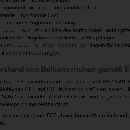
escendante = nach unten gerichtete Last
terale = horizontale Last
e traction = Zugbeanspruchung
t ……… = eJ,F ist die Höhe des horizontalen Lastangriff
nktes der Nagelanschlussfläche im Hauptträger
te est ……… = e1 ist der Abstand der Nagelreihe im Ne
sfläche des Hauptträgers
erstand von Balkenschuhen gemäß 
g-Tie hat Feuerwiderstandprüfungen gemäß EN 13501-
schuhtypen GLE und GSE in 4mm durchführen lassen. H
,0x75 verwendet. Auf dieser Basis sind Tragwerte für
beanspruchung veröffentlicht.
emessung sind vom EC5 abweichende Werte für kmod ,
en.