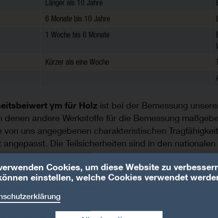
Länger als 10 Jahre
6 Monate bis 10 Jahre
1 Woche bis 6 Monate
Kürzer als eine Woche
heitsbeiwert γm für Holz
ist bei der Bemessung unsere
 in denen andere Werkstoffe für die Bemessung maßgeb
e von uns angegebenen charakteristischen Tragfähigkei
t angepasst. Die Teilsicherheiten sind in den national
verwenden Cookies, um diese Website zu verbessern
gilt: γm = 1,3. In anderen Ländern sind die jeweiligen
können einstellen, welche Cookies verwendet werde
hang zum EC5 maßgebend.
nschutzerklärung
gkeitsklassen