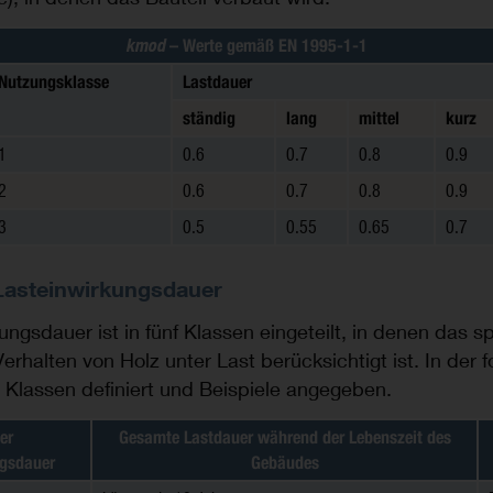
kmod
– Werte gemäß EN 1995-1-1
Nutzungsklasse
Lastdauer
ständig
lang
mittel
kurz
1
0.6
0.7
0.8
0.9
2
0.6
0.7
0.8
0.9
3
0.5
0.55
0.65
0.7
Lasteinwirkungsdauer
ungsdauer ist in fünf Klassen eingeteilt, in denen das sp
erhalten von Holz unter Last berücksichtigt ist. In der 
e Klassen definiert und Beispiele angegeben.
er
Gesamte Lastdauer während der Lebenszeit des
ngsdauer
Gebäudes