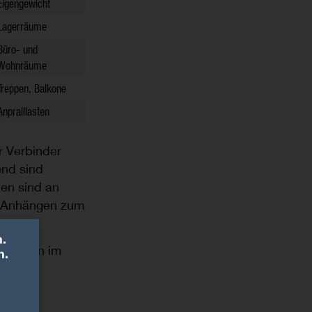
Eigengewicht
Lagerräume
Büro- und
Wohnräume
Treppen, Balkone
Anpralllasten
r Verbinder
end sind
ten sind an
en Anhängen zum
.
 Angaben im
n.