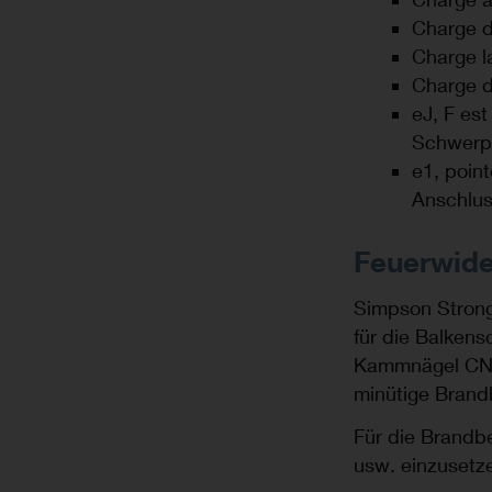
Charge d
Charge la
Charge d
eJ, F es
Schwerpu
e1, poin
Anschlus
Feuerwid
Simpson Stron
für die Balken
Kammnägel CNA4
minütige Brand
Für die Brandb
usw. einzusetz