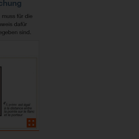
uchung
, muss für die
hweis dafür
egeben sind.