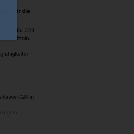
elten für die
te wie für C24
te ermitteln.
gfähigkeiten
tsklasse C24 in
edrigere