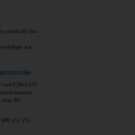
es oberhalb des
benträger zur
Eurocode
2 und ETAG 015
ierbei wurden
 eine 30-
 γM, γG, γQ,