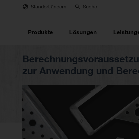
Skip
Standort ändern
Suche
to
main
content
Produkte
Lösungen
Leistung
Berechnungsvoraussetzun
zur Anwendung und Bere