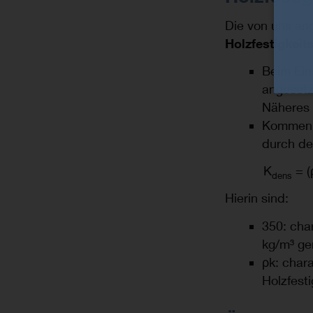
Die von uns an
Holzfestigkeit
Beim Ein
angesetz
Näheres 
Kommen g
durch de
K
= (
dens
Hierin sind:
350: char
kg/m³ g
ρk: char
Holzfesti