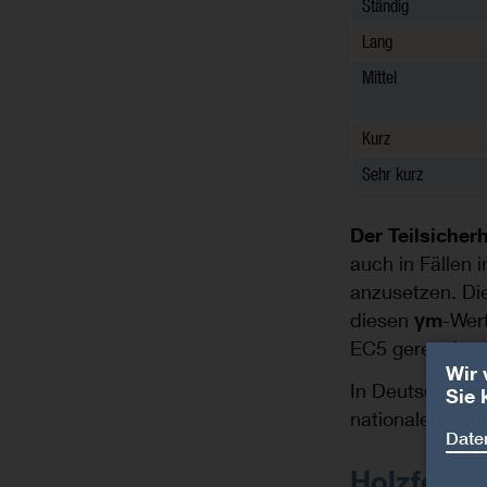
Ständig
Lang
Mittel
Kurz
Sehr kurz
Der Teilsicher
auch in Fällen
anzusetzen. Di
diesen
γm
-Wer
EC5 geregelt.
Wir 
In Deutschland 
Sie 
nationalen An
Date
Holzfesti