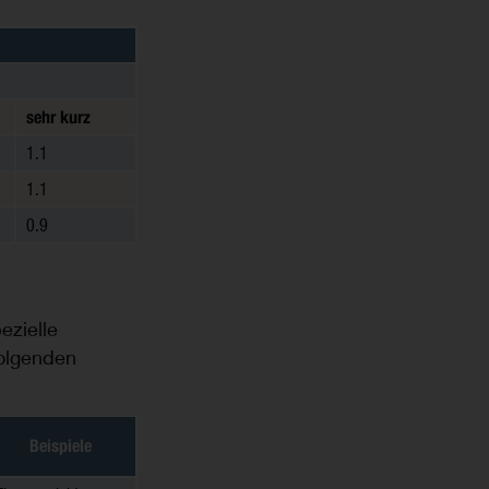
sehr kurz
1.1
1.1
0.9
ezielle
folgenden
Beispiele