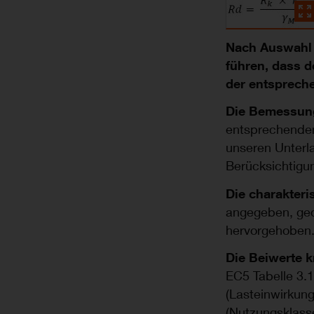
Nach Auswahl 
führen, dass 
der entsprech
Die Bemessung
entsprechenden 
unseren Unterl
Berücksichtigu
Die charakteri
angegeben, ge
hervorgehoben
Die Beiwerte 
EC5 Tabelle 3.1
(Lasteinwirku
(Nutzungsklasse