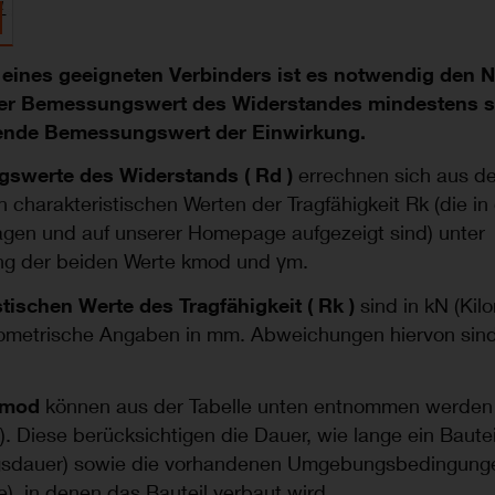
eines geeigneten Verbinders ist es notwendig den 
der Bemessungswert des Widerstandes mindestens so
ende Bemessungswert der Einwirkung.
swerte des Widerstands ( Rd )
errechnen sich aus d
charakteristischen Werten der Tragfähigkeit Rk (die in
agen und auf unserer Homepage aufgezeigt sind) unter
ng der beiden Werte kmod und γm.
stischen Werte des Tragfähigkeit ( Rk )
sind in kN (Kil
ometrische Angaben in mm. Abweichungen hiervon sin
.
kmod
können aus der Tabelle unten entnommen werden
). Diese berücksichtigen die Dauer, wie lange ein Bautei
ngsdauer) sowie die vorhandenen Umgebungsbedingung
), in denen das Bauteil verbaut wird.