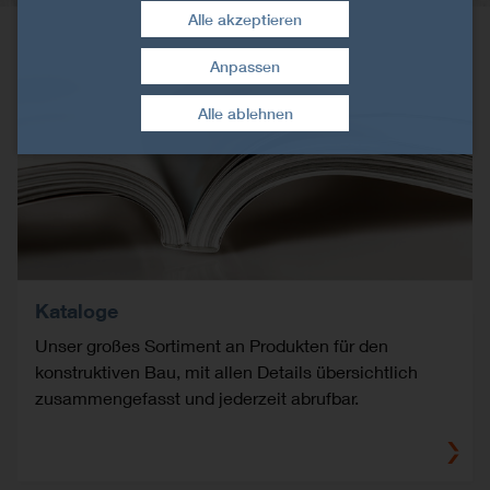
Alle akzeptieren
Anpassen
Zustimmung widerrufen
Alle ablehnen
Kataloge
Unser großes Sortiment an Produkten für den
konstruktiven Bau, mit allen Details übersichtlich
zusammengefasst und jederzeit abrufbar.