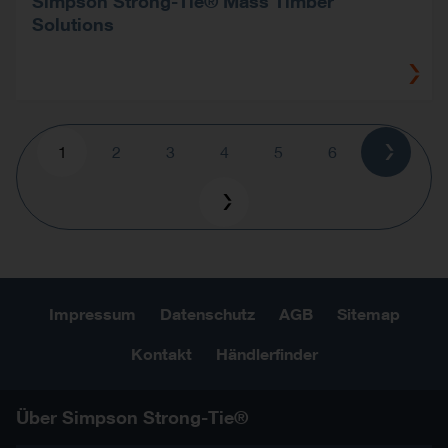
Simpson Strong-Tie® Mass Timber
Solutions
Pagination
Current
1
Page
2
Page
3
Page
4
Page
5
Page
6
page
Impressum
Datenschutz
AGB
Sitemap
Kontakt
Händlerfinder
Über Simpson Strong-Tie®