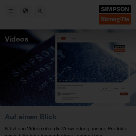
Skip
to
main
content
Videos
Auf einen Blick
Nützliche Videos über die Verwendung unserer Produkte
sowie hilfreiche Anwendertipps - schnell und