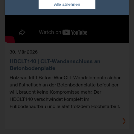
Alle ablehnen
30. Mär 2026
HDCLT140 | CLT-Wandanschluss an
Betonbodenplatte
Holzbau trifft Beton: Wer CLT-Wandelemente sicher
und ästhetisch an der Betonbodenplatte befestigen
will, braucht keine Kompromisse mehr. Der
HDCLT140 verschwindet komplett im
Fußbodenaufbau und leistet trotzdem Höchstarbeit.