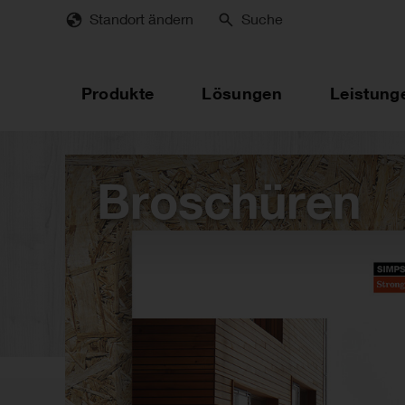
Skip
Standort ändern
Suche
to
main
content
Produkte
Lösungen
Leistung
Broschüren