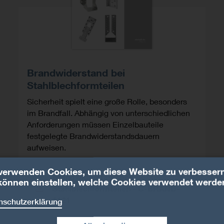
Brandwiderstand bei
Stahlblechformteilen
Sicherheit spielt eine große Rolle, besonders
im Brandfall. Abhängig von unterschiedlichen
Anforderungen müssen Einzelbauteile
festgelegte Brandwiderstandsdauern
aufweisen.
verwenden Cookies, um diese Website zu verbessern
Brandwiderstand bei
können einstellen, welche Cookies verwendet werde
Stahlblechformteilen - C-BRAND-
1121
nschutzerklärung