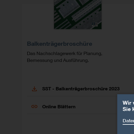
Balkenträgerbroschüre
Das Nachschlagewerk für Planung,
Bemessung und Ausführung.
SST - Balkenträgerbroschüre 2023
Wir 
Online Blättern
Sie 
Date