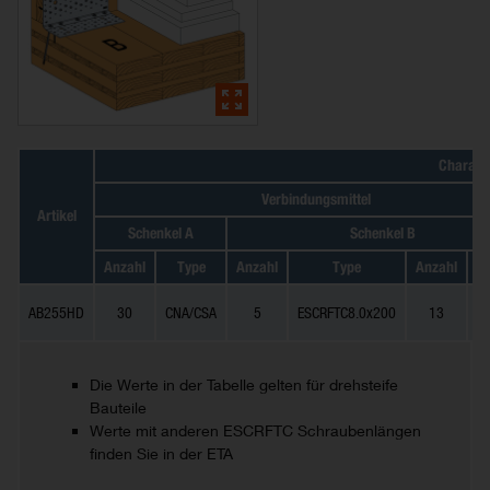
Charakte
Verbindungsmittel
Artikel
Schenkel A
Schenkel B
Anzahl
Type
Anzahl
Type
Anzahl
AB255HD
30
CNA/CSA
5
ESCRFTC8.0x200
13
C
Die Werte in der Tabelle gelten für drehsteife
Bauteile
Werte mit anderen ESCRFTC Schraubenlängen
finden Sie in der ETA