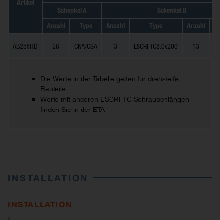
Artikel
Schenkel A
Schenkel B
Anzahl
Type
Anzahl
Type
Anzahl
AB255HD
26
CNA/CSA
3
ESCRFTC8.0x200
13
C
Die Werte in der Tabelle gelten für drehsteife
Bauteile
Werte mit anderen ESCRFTC Schraubenlängen
finden Sie in der ETA
INSTALLATION
INSTALLATION