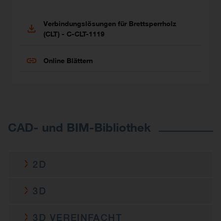
Verbindungslösungen für Brettsperrholz
(CLT) - C-CLT-1119
Online Blättern
CAD- und BIM-Bibliothek
2D
AB255HD
3D
c-ab255hd-2do-cad-mult-prod-
2D DWG
AB255HD
2.dwg
3D VEREINFACHT