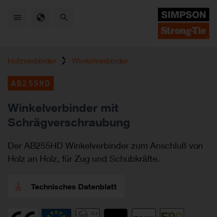
Skip
to
main
content
Holzverbinder
Winkel­verbinder
AB255HD
Winkelverbinder mit
Schrägverschraubung
Der AB255HD Winkelverbinder zum Anschluß von
Holz an Holz, für Zug und Schubkräfte.
Technisches Datenblatt