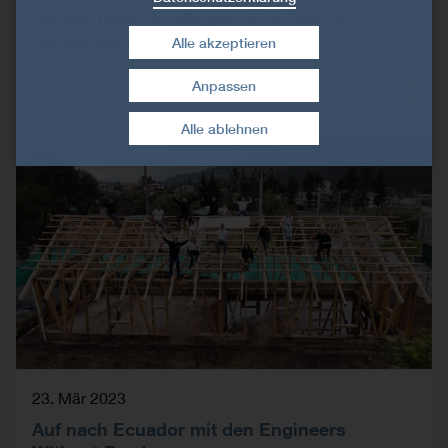
vernetzt, finden Sie alle gesuchten Daten im
Handumdrehen!
Alle akzeptieren
Anpassen
Zustimmung widerrufen
Alle ablehnen
23. Mär 2023
Auf nach Ecuador mit den Engineers