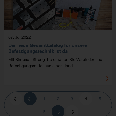
07. Jul 2022
Der neue Gesamtkatalog für unsere
Befestigungstechnik ist da
Mit Simpson Strong-Tie erhalten Sie Verbinder und
Befestigungsmittel aus einer Hand.
Pagination
Page
1
Page
2
Page
3
Current
4
Page
5
page
Page
6