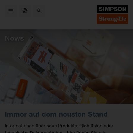
Skip
to
main
content
News
Immer auf dem neusten Stand
Informationen über neue Produkte, Richtlinien oder
technische Dokumentation – hier finden Sie alle