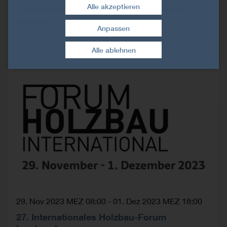
Alle akzeptieren
"Green Building: Gebäudehülle & Konstruktiver
Holzbau".
Anpassen
Zustimmung widerrufen
Alle ablehnen
29. Nov 2023 MEZ 08:00
-
01. Dez 2023 MEZ 18:00
27. Internationales Holzbau-Forum