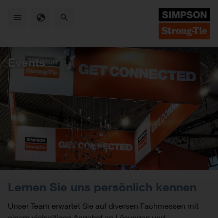
Skip
to
main
content
Events
Lernen Sie uns persönlich kennen
Unser Team erwartet Sie auf diversen Fachmessen mit
einem vielseitigen Angebot an Lösungen und