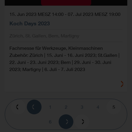
15. Jun 2023 MESZ 14:00
-
07. Jul 2023 MESZ 19:00
Koch Days 2023
Zürich, St. Gallen, Bern, Martigny
Fachmesse für Werkzeuge, Kleinmaschinen
Zubehör: Zürich | 15. Juni - 16. Juni 2023; St.Gallen |
22. Juni - 23. Juni 2023; Bern | 29. Juni - 30. Juni
2023; Martigny | 6. Juli - 7. Juli 2023
Pagination
Page
1
Page
2
Page
3
Page
4
Current
5
page
Page
6