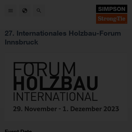
Skip
to
main
content
27. Internationales Holzbau-Forum
Innsbruck
Event Date