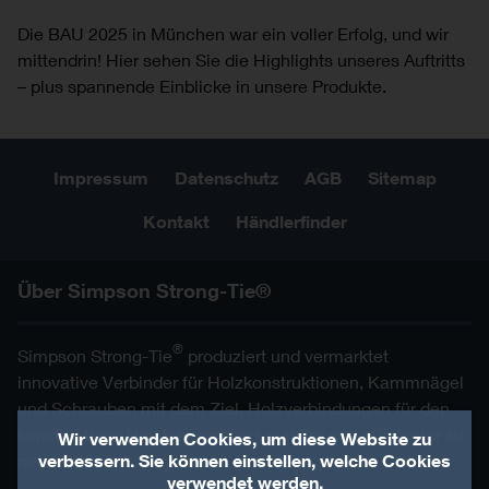
Die BAU 2025 in München war ein voller Erfolg, und wir
mittendrin! Hier sehen Sie die Highlights unseres Auftritts
– plus spannende Einblicke in unsere Produkte.
Impressum
Datenschutz
AGB
Sitemap
Kontakt
Händlerfinder
Über Simpson Strong-Tie®
®
Simpson Strong-Tie
produziert und vermarktet
innovative Verbinder für Holzkonstruktionen, Kammnägel
und Schrauben mit dem Ziel, Holzverbindungen für den
konstruktiven Holzbau sicherer, stabiler und effizienter zu
Wir verwenden Cookies, um diese Website zu
verbessern. Sie können einstellen, welche Cookies
machen.
verwendet werden.