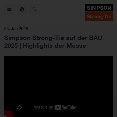
Skip
to
main
content
23. Jan 2025
Simpson Strong-Tie auf der BAU
2025 | Highlights der Messe