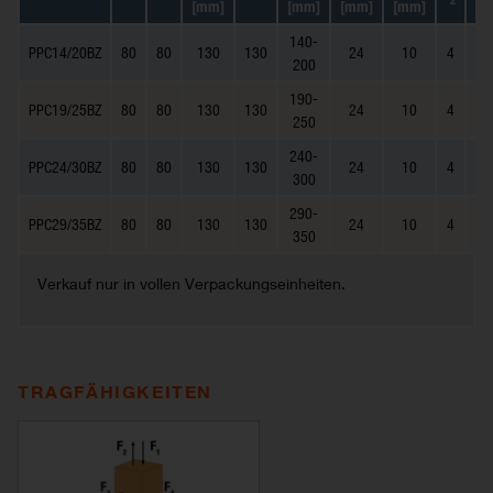
2
[mm]
[mm]
[mm]
[mm]
140-
PPC14/20BZ
80
80
130
130
24
10
4
200
190-
PPC19/25BZ
80
80
130
130
24
10
4
250
240-
PPC24/30BZ
80
80
130
130
24
10
4
300
290-
PPC29/35BZ
80
80
130
130
24
10
4
350
Verkauf nur in vollen Verpackungseinheiten.
TRAGFÄHIGKEITEN