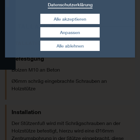
Datenschutzerklärung
Installation
Alle akzeptieren
INSTALLATION
Eignungsnachweise
Anpassen
Zustimmung widerrufen
INSTALLATION
Downloads
Alle ablehnen
Befestigung
CAD- und BIM-Bibliothek
Bolzen M10 an Beton
Ø6mm schräg eingebrachte Schrauben an
Holzstütze
Installation
Der Stützenfuß wird mit Schrägschrauben an der
Holzstütze befestigt, hierzu wird eine Ø16mm
Zentrumsbohrung in der Stütze eingebracht, diese