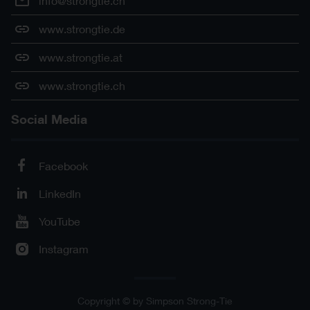
info@strongtie.ch
c-ppc29-35bz-3d-cad-mult-prod.stl
STL
c-ppc29-35bz-2do-cad-mult-
PDF
www.strongtie.de
prod.pdf
www.strongtie.at
www.strongtie.ch
Social Media
Facebook
LinkedIn
YouTube
Instagram
Copyright © by Simpson Strong-Tie