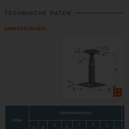
TECHNISCHE DATEN
ABMESSUNGEN
Abmessungen [mm]
Ko
Artikel
D
F
G
t
1
A
B
E
t