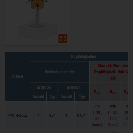
Tragfähigkeiten
Charakt. Werte der
Verbindungsmittel
Tragfähigkeit -Holz C24
Artikel
[kN]
in Stütze
in Beton
R
R
R
1.k
2.k
3/4.
Anzahl
Typ
Anzahl
Typ
min
min
min
(130 ;
(11.9 ;
(3.0 ;
PPC14/20BZ
4
Ø6*
4
Ø10**
93
10.3
2.4
/kmod)
/kmod)
/kmod