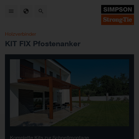
Skip
to
main
content
Holzverbinder
KIT FIX Pfostenanker
Komplette Kits zur Schnellmontage