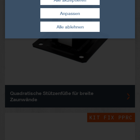
Anpassen
Zustimmung widerrufen
Alle ablehnen
Quadratische Stützenfüße für breite
Zaunwände
KIT FIX PPRC