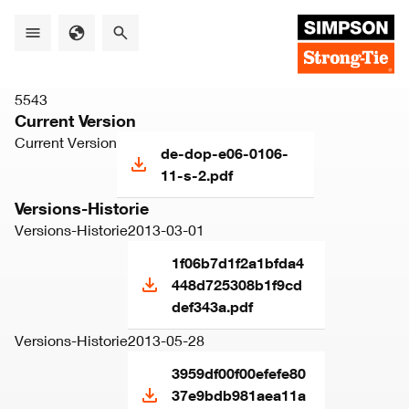
Skip
to
main
content
5543
Current Version
Current Version
de-dop-e06-0106-
11-s-2.pdf
Versions-Historie
Versions-Historie
2013-03-01
1f06b7d1f2a1bfda4
448d725308b1f9cd
def343a.pdf
Versions-Historie
2013-05-28
3959df00f00efefe80
37e9bdb981aea11a