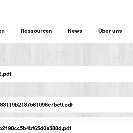
en
Ressourcen
News
Über uns
2.pdf
83119b2187561096c7bc9.pdf
b2198cc5b4bf65d0a588d.pdf