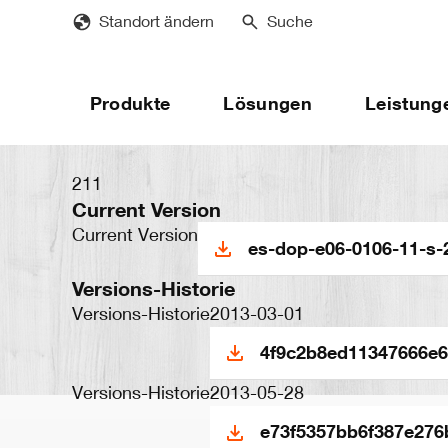
Skip
Standort ändern
Suche
to
main
content
Produkte
Lösungen
Leistung
211
Current Version
Current Version
es-dop-e06-0106-11-s-
Versions-Historie
Versions-Historie
2013-03-01
4f9c2b8ed11347666e6
Versions-Historie
2013-05-28
e73f5357bb6f387e276