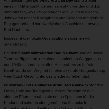
Am diesjährigen
Do What You Can Day
stand wieder
eines im Mittelpunkt: gemeinsam aktiv werden und dort
unterstützen, wo Hilfe gebraucht wird. Auch in diesem
Jahr waren unsere Kolleginnen und Kollegen mit großem
Engagement und handwerklichem Geschick unterwegs in
Bad Nauheim.
Insgesamt drei lokale Organisationen konnten wir
unterstützen:
Bei den
Eisenbahnfreunden Bad Nauheim
packte unser
Team kräftig mit an, um einen historischen Waggon aus
den 1940er Jahren von alten Holzbrettern zu befreien.
Damit wurde der Weg frei für eine akkurate Neugestaltung
– ein Stück Geschichte, das wieder aufleben darf.
Im
Mütter- und Familienzentrum Bad Nauheim
standen
Farbe, Holz und Teamgeist auf dem Programm: Wir
strichen Räume, bauten ein neues Spielhaus für die
Kinder und schufen eine gemütliche Sitzecke im
Außenbereich des Pavillons. Ein Ort, der künftig im