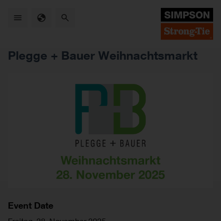
Skip
to
main
content
Plegge + Bauer Weihnachtsmarkt
Event Date
Freitag, 28. November 2025
—