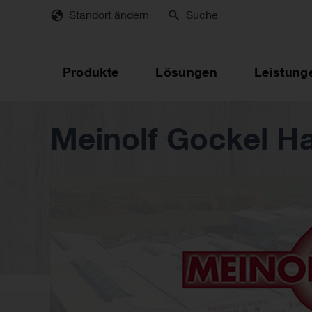
Skip
Standort ändern
Suche
to
main
content
Produkte
Lösungen
Leistung
Meinolf Gockel 