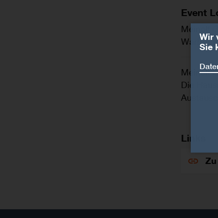
Event L
Meinolf 
Wir 
Warburg
Sie 
Date
Meinolf G
Die Haus
Austausch
Links
Zu