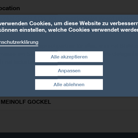
ocation
Gockel GmbH & Co. KG, Industriegebiet West/Lütkefeld
verwenden Cookies, um diese Website zu verbessern
können einstellen, welche Cookies verwendet werde
nschutzerklärung
ockel ist der Ansprechpartner für alles, was mit Stahl z
messe am Standort in Warburg ist die ideale Gelegenh
Alle akzeptieren
 mit Industrieführern und Experten.
Anpassen
Zustimmung widerrufen
Alle ablehnen
 MEINOLF GOCKEL