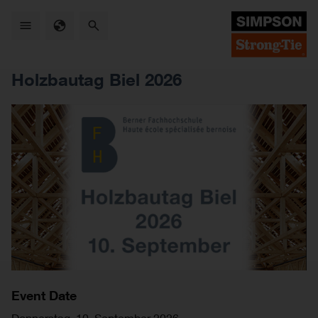
Skip
to
main
content
Holzbautag Biel 2026
Event Date
Donnerstag, 10. September 2026
—