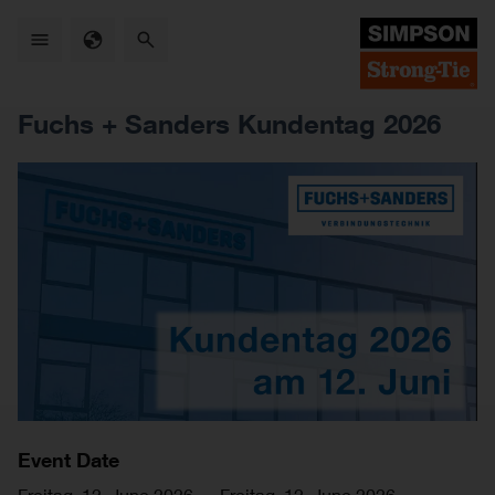
Skip
to
main
content
Fuchs + Sanders Kundentag 2026
Event Date
Freitag, 12. June 2026
—
Freitag, 12. June 2026