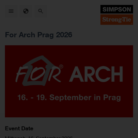
Skip
to
main
content
For Arch Prag 2026
Event Date
Mittwoch, 16. September 2026
—